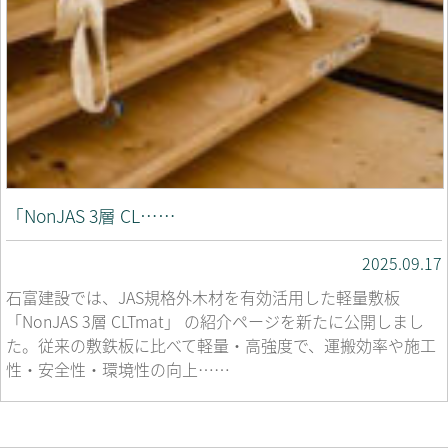
「NonJAS 3層 CL……
2025.09.17
石富建設では、JAS規格外木材を有効活用した軽量敷板
「NonJAS 3層 CLTmat」 の紹介ページを新たに公開しまし
た。従来の敷鉄板に比べて軽量・高強度で、運搬効率や施工
性・安全性・環境性の向上……