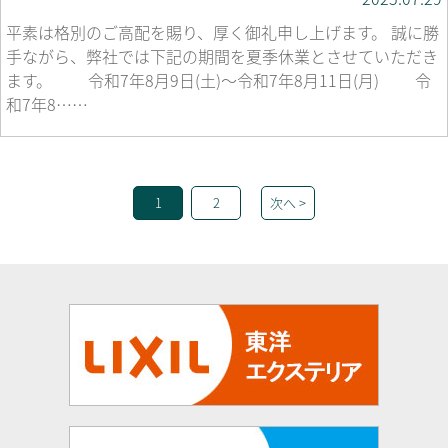
平素は格別のご高配を賜り、厚く御礼申し上げます。 誠に勝
手ながら、弊社では下記の期間を夏季休業とさせていただき
ます。 令和7年8月9日(土)～令和7年8月11日(月) 令
和7年8……
1
2
次へ >